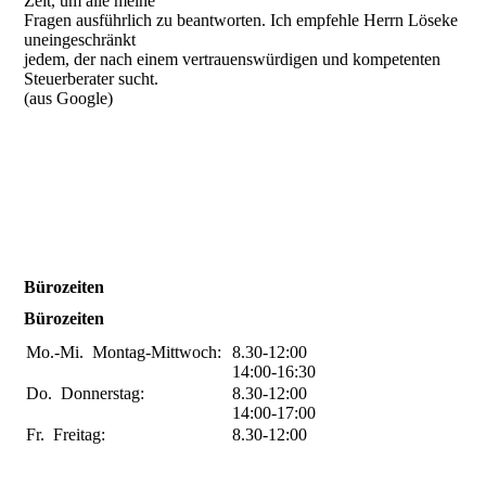
Zeit, um alle meine
Fragen ausführlich zu beantworten. Ich empfehle Herrn Löseke
uneingeschränkt
jedem, der nach einem vertrauenswürdigen und kompetenten
Steuerberater sucht.
(aus Google)
Bürozeiten
Bürozeiten
Mo.-Mi.
Montag-Mittwoch:
8.30-12:00
14:00-16:30
Do.
Donnerstag:
8.30-12:00
14:00-17:00
Fr.
Freitag:
8.30-12:00